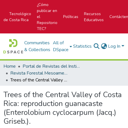
¿Cómo
publicar en
Tecnológico
Recursos
el
Políticas
Contácte
de Costa Rica
Educativos
Repositorio
TEC?
Communities
All of
Statistics
Log In
& Collections
DSpace
Home
Portal de Revistas del Instituto Tecnológico de Costa Rica
Revista Forestal Mesoamericana Kurú
Trees of the Central Valley of Costa Rica: reproduction guanacaste (Enterolobium cyclocarpum (Jacq.) Griseb.).
Trees of the Central Valley of Costa
Rica: reproduction guanacaste
(Enterolobium cyclocarpum (Jacq.)
Griseb.).