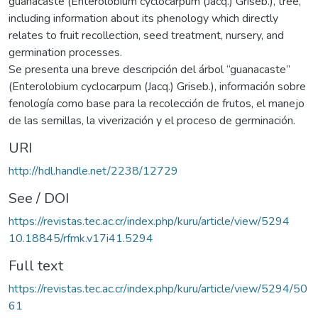
guanacaste (Enterolobium cyclocarpum (Jacq.) Griseb.), tree,
including information about its phenology which directly
relates to fruit recollection, seed treatment, nursery, and
germination processes.
Se presenta una breve descripción del árbol “guanacaste”
(Enterolobium cyclocarpum (Jacq.) Griseb.), información sobre
fenología como base para la recolección de frutos, el manejo
de las semillas, la viverización y el proceso de germinación.
URI
http://hdl.handle.net/2238/12729
See / DOI
https://revistas.tec.ac.cr/index.php/kuru/article/view/5294
10.18845/rfmk.v17i41.5294
Full text
https://revistas.tec.ac.cr/index.php/kuru/article/view/5294/50
61