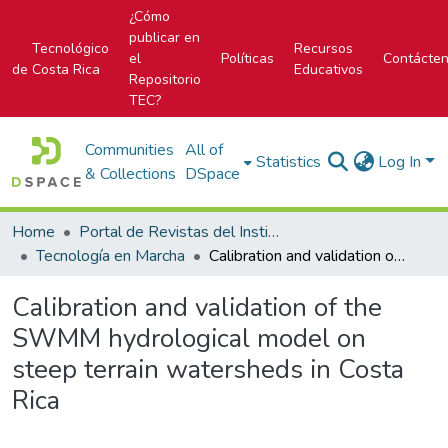
¿Cómo
publicar en
Tecnológico
Recursos
el
Políticas
Contácte
de Costa Rica
Educativos
Repositorio
TEC?
Communities
All of
Statistics
Log In
& Collections
DSpace
Home
Portal de Revistas del Instituto Tecnológico de Costa Rica
Tecnología en Marcha
Calibration and validation of the SWMM hydrological model on steep terrain watersheds in Costa Rica
Calibration and validation of the
SWMM hydrological model on
steep terrain watersheds in Costa
Rica