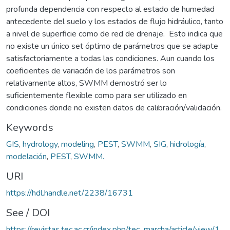
profunda dependencia con respecto al estado de humedad
antecedente del suelo y los estados de flujo hidráulico, tanto
a nivel de superficie como de red de drenaje. Esto indica que
no existe un único set óptimo de parámetros que se adapte
satisfactoriamente a todas las condiciones. Aun cuando los
coeficientes de variación de los parámetros son
relativamente altos, SWMM demostró ser lo
suficientemente flexible como para ser utilizado en
condiciones donde no existen datos de calibración/validación.
Keywords
GIS
,
hydrology
,
modeling
,
PEST
,
SWMM
,
SIG
,
hidrología
,
modelación
,
PEST
,
SWMM.
URI
https://hdl.handle.net/2238/16731
See / DOI
https://revistas.tec.ac.cr/index.php/tec_marcha/article/view/1