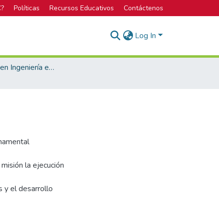
C?
Políticas
Recursos Educativos
Contáctenos
Log In
Bachillerato en Ingeniería en Diseño Industrial
rnamental
misión la ejecución
 y el desarrollo