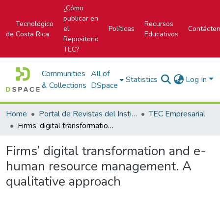
¿Cómo
publicar en
Tecnológico
Recursos
el
Políticas
Contácte
de Costa Rica
Educativos
Repositorio
TEC?
Communities
All of
Statistics
Log In
& Collections
DSpace
Home
Portal de Revistas del Instituto Tecnológico de Costa Rica
TEC Empresarial
Firms’ digital transformation and e-human resource management. A qualitative approach
Firms’ digital transformation and e-
human resource management. A
qualitative approach