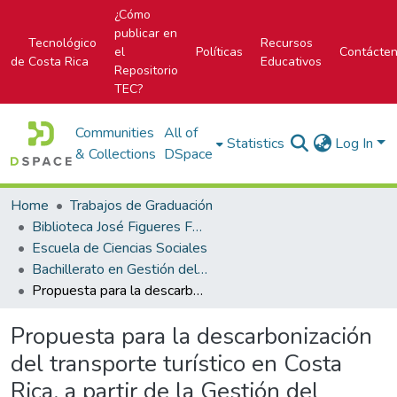
¿Cómo
publicar en
Tecnológico
Recursos
el
Políticas
Contácte
de Costa Rica
Educativos
Repositorio
TEC?
Communities
All of
Statistics
Log In
& Collections
DSpace
Home
Trabajos de Graduación
Biblioteca José Figueres Ferrer
Escuela de Ciencias Sociales
Bachillerato en Gestión del Turismo Sostenible
Propuesta para la descarbonización del transporte turístico en Costa Rica, a partir de la Gestión del Turismo Sostenible en el 2019
Propuesta para la descarbonización
del transporte turístico en Costa
Rica, a partir de la Gestión del