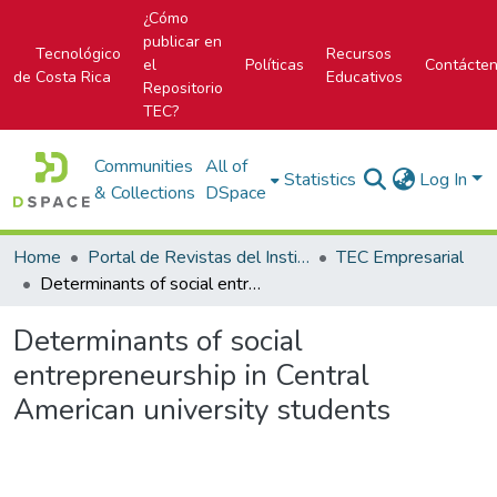
¿Cómo
publicar en
Tecnológico
Recursos
el
Políticas
Contácte
de Costa Rica
Educativos
Repositorio
TEC?
Communities
All of
Statistics
Log In
& Collections
DSpace
Home
Portal de Revistas del Instituto Tecnológico de Costa Rica
TEC Empresarial
Determinants of social entrepreneurship in Central American university students
Determinants of social
entrepreneurship in Central
American university students