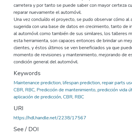
carretera y por tanto se puede saber con mayor certeza 
reparar nuevamente el automóvil.
Una vez concluído el proyecto, se pudo observar cómo al a
sugerida con una base de datos en crecimiento, tanto de i
al automóvil como también de sus similares, los talleres m
esta herramienta, son capaces entonces de brindar un mejo
clientes, y éstos últimos se ven beneficiados ya que pued
momento de revisiones y mantenimiento, mejorando de es
condición general del automóvil.
Keywords
Maintenance prediction
,
lifespan prediction
,
repair parts us
CBR
,
RBC
,
Predicción de mantenimiento
,
predicción vida út
aplicación de predicción
,
CBR
,
RBC
URI
https://hdl.handle.net/2238/17567
See / DOI