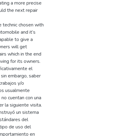
rating a more precise
ld the next repair
e technic chosen with
tomobile and it’s
capable to give a
ners will get
irs which in the end
aving for its owners.
ficativamente el
 sin embargo, saber
trabajos y/o
icos usualmente
 no cuentan con una
 la siguiente visita.
onstruyó un sistema
estándares del
tipo de uso del
comportamiento en