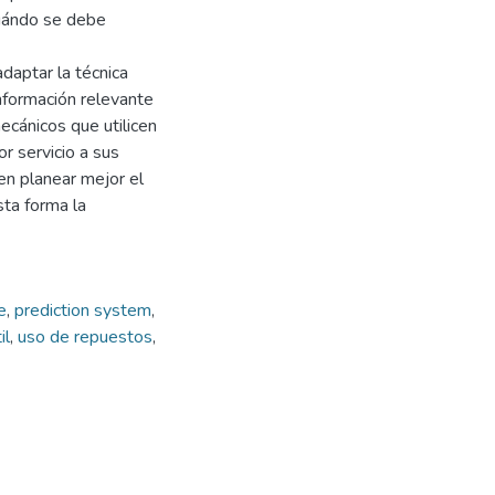
cuándo se debe
daptar la técnica
nformación relevante
ecánicos que utilicen
r servicio a sus
en planear mejor el
ta forma la
e
,
prediction system
,
il
,
uso de repuestos
,