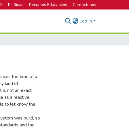
C?
Políticas
Recursos Educativos
Contáctenos
Log In
duces the time of a
ny kind of
 is not an exact
e as a reactive
ls to let know the
system was build, so
 standards and the