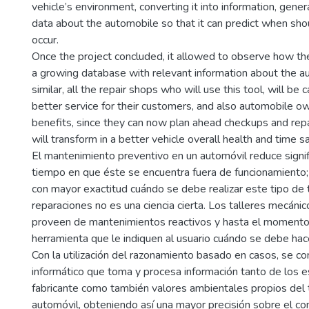
vehicle’s environment, converting it into information, gene
data about the automobile so that it can predict when shou
occur.
Once the project concluded, it allowed to observe how th
a growing database with relevant information about the au
similar, all the repair shops who will use this tool, will be 
better service for their customers, and also automobile ow
benefits, since they can now plan ahead checkups and repa
will transform in a better vehicle overall health and time s
El mantenimiento preventivo en un automóvil reduce signi
tiempo en que éste se encuentra fuera de funcionamiento;
con mayor exactitud cuándo se debe realizar este tipo de 
reparaciones no es una ciencia cierta. Los talleres mecán
proveen de mantenimientos reactivos y hasta el momento
herramienta que le indiquen al usuario cuándo se debe hacer
Con la utilización del razonamiento basado en casos, se c
informático que toma y procesa información tanto de los 
fabricante como también valores ambientales propios del 
automóvil, obteniendo así una mayor precisión sobre el 