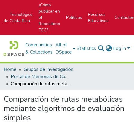
¿Cómo
publicar en
Tecnológico
Recursos
el
Políticas
Contácte
de Costa Rica
Educativos
Repositorio
TEC?
Communities
All of
Statistics
Log In
& Collections
DSpace
Home
Grupos de Investigación
Portal de Memorias de Congresos
Comparación de rutas metabólicas mediante algoritmos de evaluación simples
Comparación de rutas metabólicas
mediante algoritmos de evaluación
simples