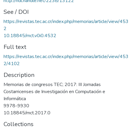
http://hdl.handle.net/2238/13122
See / DOI
https://revistas.tec.ac.cr/index.php/memorias/article/view/453
2
10.18845/mct.v0i0.4532
Full text
https://revistas.tec.ac.cr/index.php/memorias/article/view/453
2/4102
Description
Memorias de congresos TEC; 2017: III Jornadas
Costarricenses de Investigación en Computación e
Informática
9978-9930
10.18845/mct.2017.0
Collections