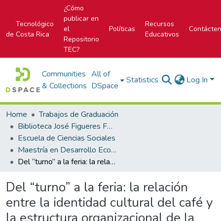
¿Cómo
publicar en
Tecnológico
Recursos
el
Políticas
Contácte
de Costa Rica
Educativos
Repositorio
TEC?
Communities
All of
Statistics
Log In
& Collections
DSpace
Home
Trabajos de Graduación
Biblioteca José Figueres Ferrer
Escuela de Ciencias Sociales
Maestría en Desarrollo Económico Local
Del “turno” a la feria: la relación entre la identidad cultural del café y la estructura organizacional de la Feria del Café, Frailes de Desamparados (2010-2012)
Del “turno” a la feria: la relación
entre la identidad cultural del café y
la estructura organizacional de la