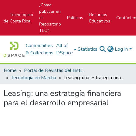
¿Cómo
publicar en
Tecnológico
Recursos
el
Políticas
Contácte
de Costa Rica
Educativos
Repositorio
TEC?
Communities
All of
Statistics
Log In
& Collections
DSpace
Home
Portal de Revistas del Instituto Tecnológico de Costa Rica
Tecnología en Marcha
Leasing: una estrategia financiera para el desarrollo empresarial
Leasing: una estrategia financiera
para el desarrollo empresarial