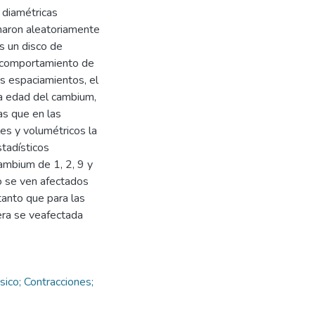
 diamétricas
onaron aleatoriamente
s un disco de
El comportamiento de
os espaciamientos, el
la edad del cambium,
ras que en las
les y volumétricos la
stadísticos
ambium de 1, 2, 9 y
o se ven afectados
tanto que para las
era se veafectada
sico; Contracciones;