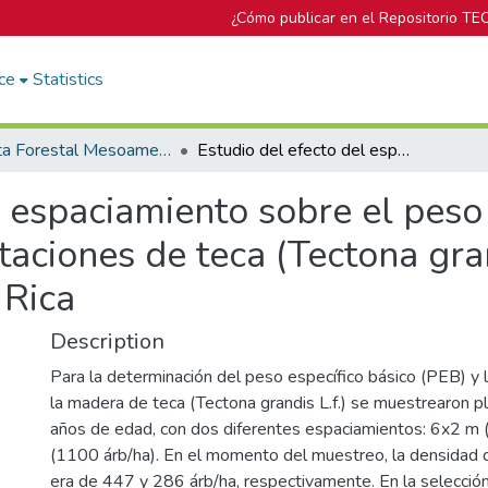
¿Cómo publicar en el Repositorio TE
ce
Statistics
Revista Forestal Mesoamericana Kurú
Estudio del efecto del espaciamiento sobre el peso específico básico y contracciones en plantaciones de teca (Tectona grandis L.f.) de 10 años en Guanacaste, Costa Rica
l espaciamiento sobre el peso 
taciones de teca (Tectona gran
 Rica
Description
Para la determinación del peso específico básico (PEB) y 
la madera de teca (Tectona grandis L.f.) se muestrearon 
años de edad, con dos diferentes espaciamientos: 6x2 m 
(1100 árb/ha). En el momento del muestreo, la densidad d
era de 447 y 286 árb/ha, respectivamente. En la selección