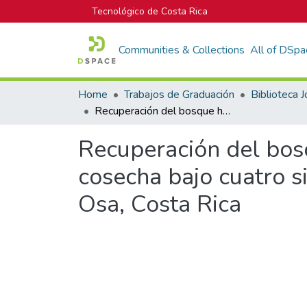
Tecnológico de Costa Rica
Communities & Collections
All of DSpa
Home
Trabajos de Graduación
Recuperación del bosque húmedo tropical 19 años después de la cosecha bajo cuatro sistemas de manejo forestal, en la Península de Osa, Costa Rica
Recuperación del bos
cosecha bajo cuatro s
Osa, Costa Rica