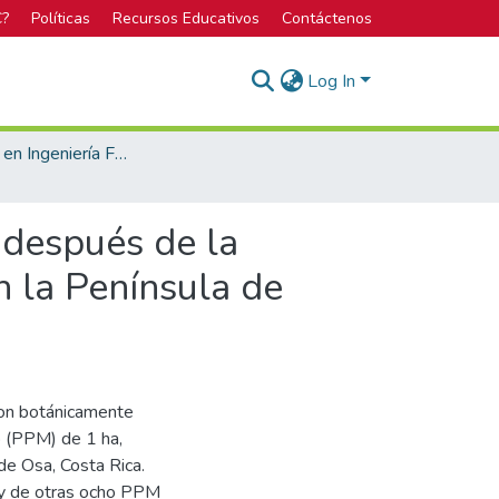
C?
Políticas
Recursos Educativos
Contáctenos
Log In
Licenciatura en Ingeniería Forestal
 después de la
n la Península de
aron botánicamente
o (PPM) de 1 ha,
de Osa, Costa Rica.
s y de otras ocho PPM