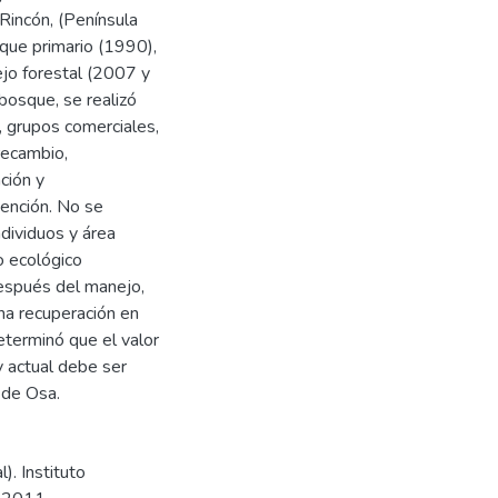
Rincón, (Península
que primario (1990),
jo forestal (2007 y
bosque, se realizó
, grupos comerciales,
recambio,
ción y
ención. No se
ndividuos y área
o ecológico
espués del manejo,
na recuperación en
eterminó que el valor
y actual debe ser
 de Osa.
). Instituto