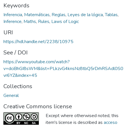
Keywords
Inferencia
,
Matemáticas
,
Reglas
,
Leyes de la lógica
,
Tablas
,
Inference
,
Maths
,
Rules
,
Laws of Logic
URI
https://hdl.handle.net/2238/10975
See / DOI
https://www.youtube.com/watch?
v=dciBhGI8sWM&list=PLkzvG4knsNz8tbQ5rDrhRSAdl0S0
vr6YZ&index=45
Collections
General
Creative Commons license
Except where otherwised noted, this
item's license is described as
acceso