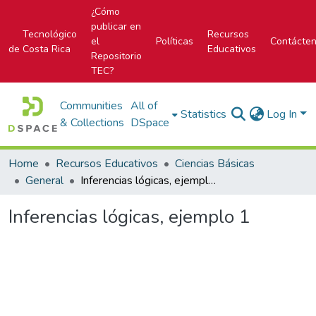
¿Cómo
publicar en
Tecnológico
Recursos
el
Políticas
Contácte
de Costa Rica
Educativos
Repositorio
TEC?
Communities
All of
Statistics
Log In
& Collections
DSpace
Home
Recursos Educativos
Ciencias Básicas
General
Inferencias lógicas, ejemplo 1
Inferencias lógicas, ejemplo 1