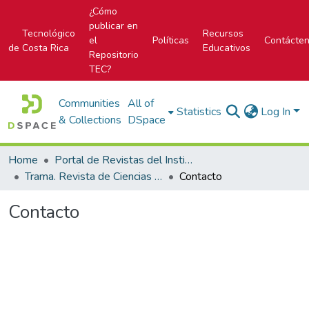
¿Cómo
publicar en
Tecnológico
Recursos
el
Políticas
Contácte
de Costa Rica
Educativos
Repositorio
TEC?
Communities
All of
Statistics
Log In
& Collections
DSpace
Home
Portal de Revistas del Instituto Tecnológico de Costa Rica
Trama. Revista de Ciencias Sociales y Humanidades
Contacto
Contacto