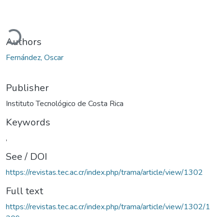
ding...
Authors
Fernández, Oscar
Publisher
Instituto Tecnológico de Costa Rica
Keywords
,
See / DOI
https://revistas.tec.ac.cr/index.php/trama/article/view/1302
Full text
https://revistas.tec.ac.cr/index.php/trama/article/view/1302/1