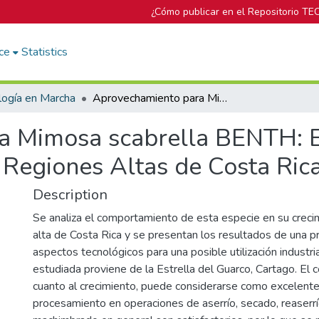
¿Cómo publicar en el Repositorio TE
ce
Statistics
logía en Marcha
Aprovechamiento para Mimosa scabrella BENTH: Especie Promisoria de Uso Múltiple para las Regiones Altas de Costa Rica
a Mimosa scabrella BENTH: E
 Regiones Altas de Costa Ric
Description
Se analiza el comportamiento de esta especie en su creci
alta de Costa Rica y se presentan los resultados de una 
aspectos tecnológicos para una posible utilización industri
estudiada proviene de la Estrella del Guarco, Cartago. El
cuanto al crecimiento, puede considerarse como excelente
procesamiento en operaciones de aserrío, secado, reaserrí