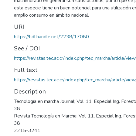
machimbrado en general son satisfactorios, por lo que se
esta especie tiene un buen potencial para una utilización 
amplio consumo en ámbito nacional.
URI
https://hdl.handle.net/2238/17080
See / DOI
https://revistas.tec.ac.cr/index.php/tec_marcha/article/vi
Full text
https://revistas.tec.ac.cr/index.php/tec_marcha/article/vi
Description
Tecnología en marcha Journal; Vol. 11, Especial Ing. Fores
38
Revista Tecnología en Marcha; Vol. 11, Especial Ing. Fores
38
2215-3241