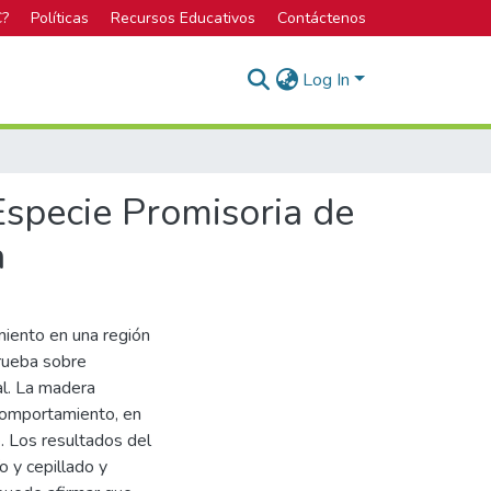
C?
Políticas
Recursos Educativos
Contáctenos
Log In
specie Promisoria de
a
miento en una región
prueba sobre
al. La madera
 comportamiento, en
. Los resultados del
o y cepillado y