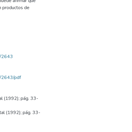
 puede afirmar que
en productos de
ew/2643
ew/2643/pdf
tal (1992); pág. 33-
tal (1992); pág. 33-