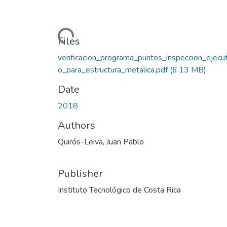
Loading...
Files
verificacion_programa_puntos_inspeccion_ejecu
o_para_estructura_metalica.pdf
(6.13 MB)
Date
2018
Authors
Quirós-Leiva, Juan Pablo
Publisher
Instituto Tecnológico de Costa Rica