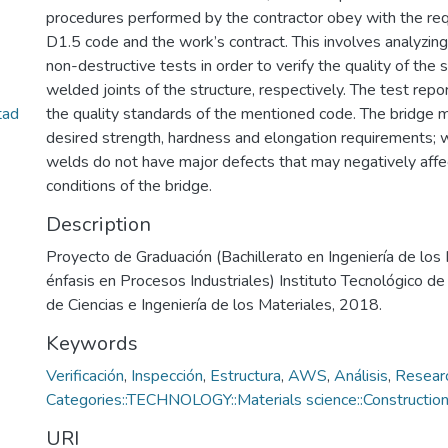
procedures performed by the contractor obey with the r
D1.5 code and the work’s contract. This involves analyzin
non-destructive tests in order to verify the quality of the 
welded joints of the structure, respectively. The test rep
tad
the quality standards of the mentioned code. The bridge 
desired strength, hardness and elongation requirements; wh
welds do not have major defects that may negatively affe
conditions of the bridge.
Description
Proyecto de Graduación (Bachillerato en Ingeniería de los
énfasis en Procesos Industriales) Instituto Tecnológico de
de Ciencias e Ingeniería de los Materiales, 2018.
Keywords
Verificación
,
Inspección
,
Estructura
,
AWS
,
Análisis
,
Resear
Categories::TECHNOLOGY::Materials science::Construction
URI