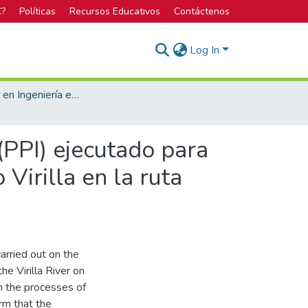
C?
Políticas
Recursos Educativos
Contáctenos
Log In
Bachillerato en Ingeniería en Materiales
(PPI) ejecutado para
Virilla en la ruta
arried out on the
e Virilla River on
 the processes of
irm that the