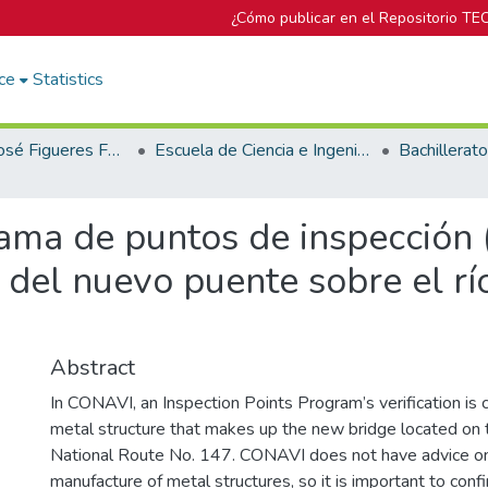
¿Cómo publicar en el Repositorio TE
ce
Statistics
Biblioteca José Figueres Ferrer
Escuela de Ciencia e Ingeniería de los Materiales
rama de puntos de inspección 
 del nuevo puente sobre el río 
Abstract
In CONAVI, an Inspection Points Program’s verification is c
metal structure that makes up the new bridge located on th
National Route No. 147. CONAVI does not have advice on
manufacture of metal structures, so it is important to conf