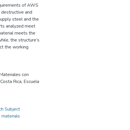
equirements of AWS
g destructive and
supply steel and the
orts analyzed meet
material meets the
ile, the structure’s
ct the working
 Materiales con
 Costa Rica, Escuela
ch Subject
 materials