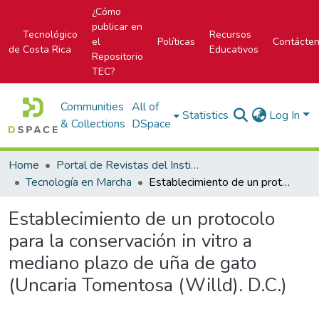
¿Cómo
publicar en
Tecnológico
Recursos
el
Políticas
Contácte
de Costa Rica
Educativos
Repositorio
TEC?
Communities
All of
Statistics
Log In
& Collections
DSpace
Home
Portal de Revistas del Instituto Tecnológico de Costa Rica
Tecnología en Marcha
Establecimiento de un protocolo para la conservación in vitro a mediano plazo de uña de gato (Uncaria Tomentosa (Willd). D.C.)
Establecimiento de un protocolo
para la conservación in vitro a
mediano plazo de uña de gato
(Uncaria Tomentosa (Willd). D.C.)