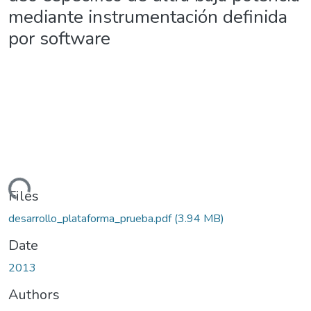
mediante instrumentación definida
por software
ding...
Files
desarrollo_plataforma_prueba.pdf
(3.94 MB)
Date
2013
Authors