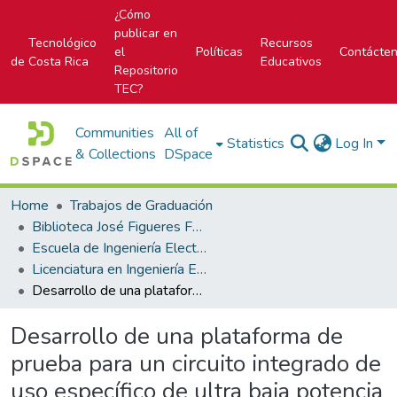
¿Cómo
publicar en
Tecnológico
Recursos
el
Políticas
Contácte
de Costa Rica
Educativos
Repositorio
TEC?
Communities
All of
Statistics
Log In
& Collections
DSpace
Home
Trabajos de Graduación
Biblioteca José Figueres Ferrer
Escuela de Ingeniería Electrónica
Licenciatura en Ingeniería Electrónica
Desarrollo de una plataforma de prueba para un circuito integrado de uso específico de ultra baja potencia mediante instrumentación definida por software
Desarrollo de una plataforma de
prueba para un circuito integrado de
uso específico de ultra baja potencia