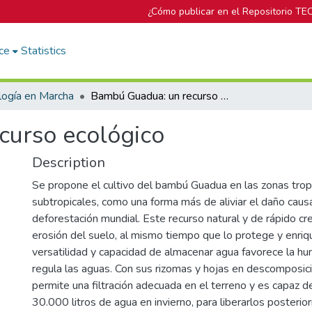
¿Cómo publicar en el Repositorio TE
ce
Statistics
logía en Marcha
Bambú Guadua: un recurso ecológico
curso ecológico
Description
Se propone el cultivo del bambú Guadua en las zonas trop
subtropicales, como una forma más de aliviar el daño caus
deforestación mundial. Este recurso natural y de rápido cre
erosión del suelo, al mismo tiempo que lo protege y enriq
versatilidad y capacidad de almacenar agua favorece la h
regula las aguas. Con sus rizomas y hojas en descomposic
permite una filtración adecuada en el terreno y es capaz 
30.000 litros de agua en invierno, para liberarlos posteri