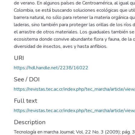
de verano. En algunos países de Centroamérica, al igual q
Colombia, se está buscando soluciones ecológicas que uti
barrera natural, no sólo para retener la materia orgánica qu
laderas, sino también para proteger las orillas de los ríos 
el arrastre de otros materiales. Los guaduales también 
ecosistema donde convive abundante flora y fauna, de la 
diversidad de insectos, aves y hasta anfibios.
URI
https://hdl.handle.net/2238/16022
See / DOI
https://revistas.tec.ac.cr/index.php/tec_marcha/article/vie
Full text
https://revistas.tec.ac.cr/index.php/tec_marcha/article/vi
Description
Tecnología en marcha Journal; Vol. 22 No. 3 (2009); pág. 3