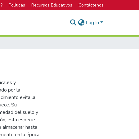
C?
Políticas
Recursos Educativos
Contáctenos
Log In
icales y
ado por la
cimiento evita la
uece. Su
umedad del suelo y
ión, esta especie
de almacenar hasta
ormente en la época