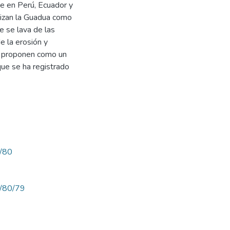
ue en Perú, Ecuador y
lizan la Guadua como
e se lava de las
de la erosión y
se proponen como un
que se ha registrado
w/80
ew/80/79