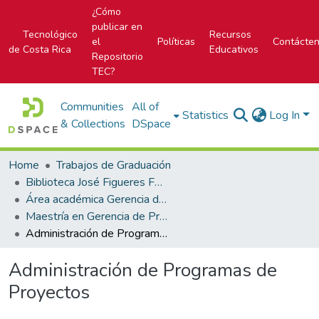
¿Cómo
publicar en
Tecnológico
Recursos
el
Políticas
Contácte
de Costa Rica
Educativos
Repositorio
TEC?
Communities
All of
Statistics
Log In
& Collections
DSpace
Home
Trabajos de Graduación
Biblioteca José Figueres Ferrer
Área académica Gerencia de Proyectos
Maestría en Gerencia de Proyectos
Administración de Programas de Proyectos
Administración de Programas de
Proyectos