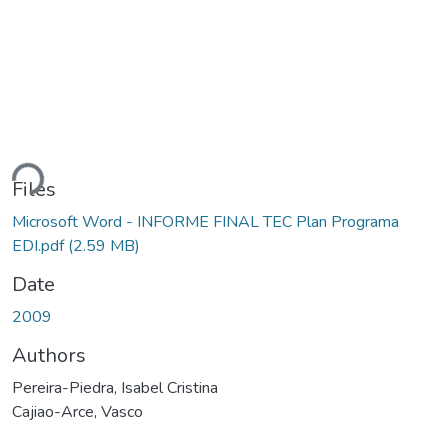
ding...
Files
Microsoft Word - INFORME FINAL TEC Plan Programa
EDI.pdf
(2.59 MB)
Date
2009
Authors
Pereira-Piedra, Isabel Cristina
Cajiao-Arce, Vasco