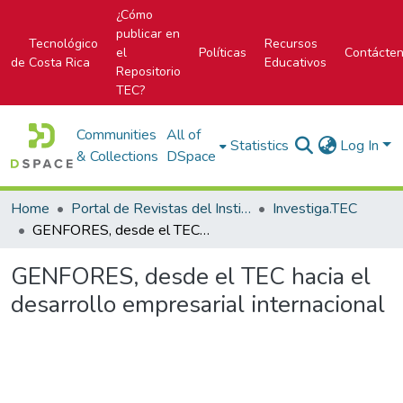
¿Cómo
publicar en
Tecnológico
Recursos
el
Políticas
Contácte
de Costa Rica
Educativos
Repositorio
TEC?
Communities
All of
Statistics
Log In
& Collections
DSpace
Home
Portal de Revistas del Instituto Tecnológico de Costa Rica
Investiga.TEC
GENFORES, desde el TEC hacia el desarrollo empresarial internacional
GENFORES, desde el TEC hacia el
desarrollo empresarial internacional