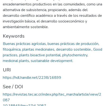
encadenamientos productivos en las comunidades, como una
alternativa de subsistencia, propiciando, además del
desarrollo científico académico a través de los resultados de
investigación básica, el desarrollo socioeconómico y
ambientalmente sostenible.
Keywords
Buenas prácticas agrícolas
,
buenas prácticas de producción
,
fitoquímica
,
plantas medicinales
,
desarrollo sostenible.
,
Good
practices
,
plants bioactive potential
,
phytochemistry
,
medicinal plants
,
sustainable development.
URI
https://hdl.handle.net/2238/16899
See / DOI
https://revistas.tec.ac.cr/index.php/tec_marcha/article/view/2
087
10.18845/tm.v27i4.2087