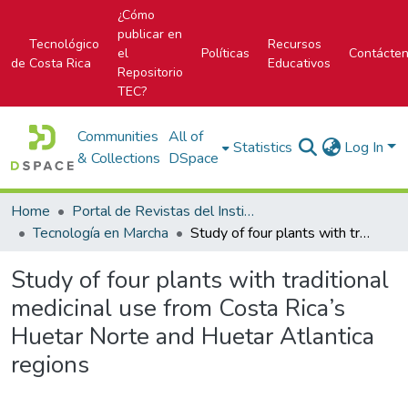
¿Cómo
publicar en
Tecnológico
Recursos
el
Políticas
Contácte
de Costa Rica
Educativos
Repositorio
TEC?
Communities
All of
Statistics
Log In
& Collections
DSpace
Home
Portal de Revistas del Instituto Tecnológico de Costa Rica
Tecnología en Marcha
Study of four plants with traditional medicinal use from Costa Rica’s Huetar Norte and Huetar Atlantica regions
Study of four plants with traditional
medicinal use from Costa Rica’s
Huetar Norte and Huetar Atlantica
regions