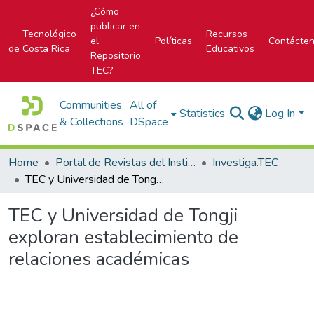
¿Cómo
publicar en
Tecnológico
Recursos
el
Políticas
Contácte
de Costa Rica
Educativos
Repositorio
TEC?
Communities
All of
Statistics
Log In
& Collections
DSpace
Home
Portal de Revistas del Instituto Tecnológico de Costa Rica
Investiga.TEC
TEC y Universidad de Tongji exploran establecimiento de relaciones académicas
TEC y Universidad de Tongji
exploran establecimiento de
relaciones académicas