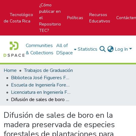
¿Cómo
publicar en
Tecnológico
Recursos
el
Políticas
Contácte
de Costa Rica
Educativos
Repositorio
TEC?
Communities
All of
Statistics
Log In
& Collections
DSpace
Home
Trabajos de Graduación
Biblioteca José Figueres Ferrer
Escuela de Ingeniería Forestal
Licenciatura en Ingeniería Forestal
Difusión de sales de boro en la madera preservada de especies forestales de plantaciones para construcción de viviendas, Cartago, Costa Rica
Difusión de sales de boro en la
madera preservada de especies
forestales de plantaciones para