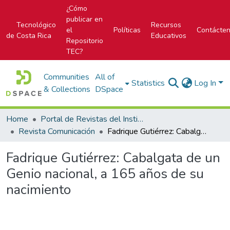
¿Cómo
publicar en
Tecnológico
Recursos
el
Políticas
Contácte
de Costa Rica
Educativos
Repositorio
TEC?
Communities
All of
Statistics
Log In
& Collections
DSpace
Home
Portal de Revistas del Instituto Tecnológico de Costa Rica
Revista Comunicación
Fadrique Gutiérrez: Cabalgata de un Genio nacional, a 165 años de su nacimiento
Fadrique Gutiérrez: Cabalgata de un
Genio nacional, a 165 años de su
nacimiento