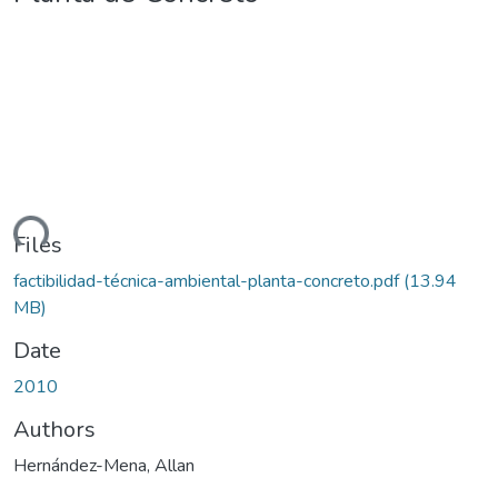
ding...
Files
factibilidad-técnica-ambiental-planta-concreto.pdf
(13.94
MB)
Date
2010
Authors
Hernández-Mena, Allan