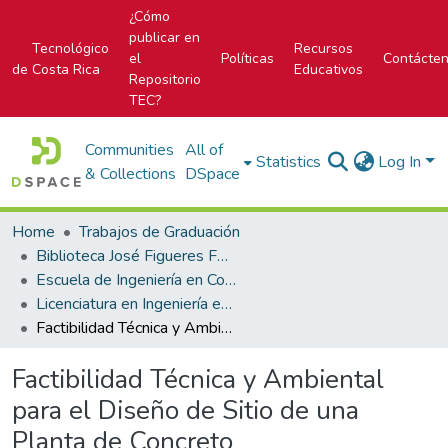
¿Cómo
publicar en
Tecnológico
Recursos
el
Políticas
Contácte
de Costa Rica
Educativos
Repositorio
TEC?
Communities
All of
Statistics
Log In
& Collections
DSpace
Home
Trabajos de Graduación
Biblioteca José Figueres Ferrer
Escuela de Ingeniería en Construcción
Licenciatura en Ingeniería en Construcción
Factibilidad Técnica y Ambiental para el Diseño de Sitio de una Planta de Concreto
Factibilidad Técnica y Ambiental
para el Diseño de Sitio de una
Planta de Concreto