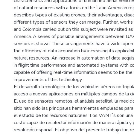
characteristics and applications of unmanned aerial vehic
of natural resources with a focus on the Latin American re
describes types of existing drones, their advantages, dis
different types of sensors they can merge. Further, works 
and Colombia carried out on this subject were revisited as 
America. A series of possible arrangements between UA
sensors is shown. These arrangements have a wide-open p
the efficiency of data acquisition by increasing its applicabili
natural resources. An increase in automation of data acqui
in flight time performance and automated systems with c
capable of offering real-time information seems to be the
improvements of this technology.
El desarrollo tecnológico de los vehículos aéreos no trip
acceso a nuevas aplicaciones en múltiples campos de la cien
El uso de sensores remotos, el análisis satelital, la medic
sitio han sido las principales herramientas empleadas para 
el estudio de los recursos naturales. Los VANT´s son una
costo capaz de recolectar información de manera rápida y p
resolución espacial. El objetivo del presente trabajo fue re