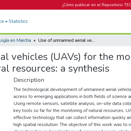
¿Cómo publicar en el Repositorio TE
ce
Statistics
logía en Marcha
Use of unmanned aerial vehicles (UAVs) for the monitoring and management on natural resources: a synthesis
l vehicles (UAVs) for the mo
l resources: a synthesis
Description
The technological development of unmanned aerial vehicl
access to emerging applications in both fields of science a
Using remote sensors, satellite analysis, on-site data col
key tools so far for the monitoring of natural resources. U
effective technology that can collect information quickly a
high spatial resolution. The objective of this work was to 