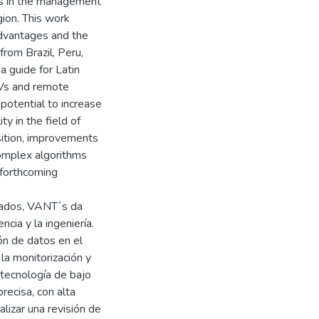
les in the management
gion. This work
advantages and the
from Brazil, Peru,
a guide for Latin
Vs and remote
otential to increase
ty in the field of
sition, improvements
omplex algorithms
 forthcoming
ulados, VANT´s da
cia y la ingeniería.
ión de datos en el
la monitorización y
 tecnología de bajo
recisa, con alta
alizar una revisión de