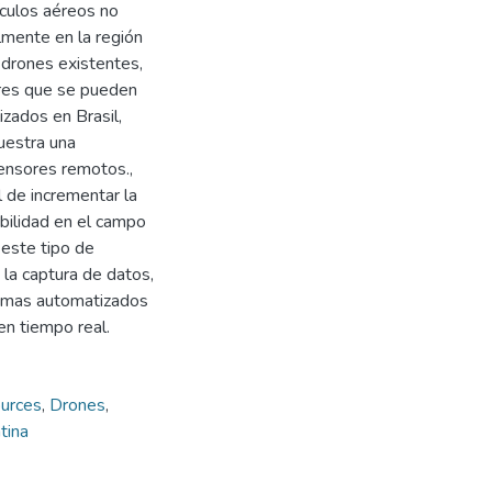
hículos aéreos no
almente en la región
 drones existentes,
ores que se pueden
zados en Brasil,
uestra una
ensores remotos.,
 de incrementar la
abilidad en el campo
 este tipo de
la captura de datos,
temas automatizados
en tiempo real.
ources
,
Drones
,
tina