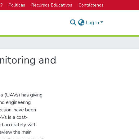
C?
Políticas
Recursos Educativos
Contáctenos
Log In
nitoring and
es (UAVs) has giving
nd engineering.
lection, have been
AVs is a cost-
nd accurately with
review the main