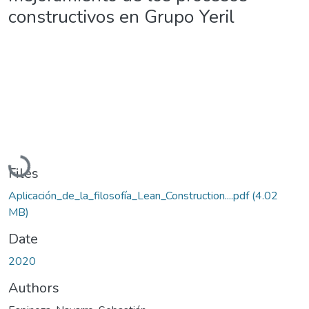
constructivos en Grupo Yeril
Loading...
Files
Aplicación_de_la_filosofía_Lean_Construction....pdf
(4.02
MB)
Date
2020
Authors