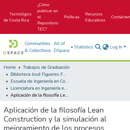
¿Cómo
publicar en
Tecnológico
Recursos
el
Políticas
Contácte
de Costa Rica
Educativos
Repositorio
TEC?
Communities
All of
Statistics
Log In
& Collections
DSpace
Home
Trabajos de Graduación
Biblioteca José Figueres Ferrer
Escuela de Ingeniería en Construcción
Licenciatura en Ingeniería en Construcción
Aplicación de la filosofía Lean Construction y la simulación al mejoramiento de los procesos constructivos en Grupo Yeril
Aplicación de la filosofía Lean
Construction y la simulación al
mejoramiento de los procesos