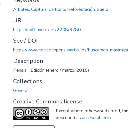
Keywords
4
Árboles
,
Captura
,
Carbono
,
Reforestación
,
Suelo
URI
https://hdl.handle.net/2238/6780
See / DOI
https://www.tec.ac.cr/pensis/articulos/buscamos-maximiz
Description
Pensis. i Edición (enero / marzo, 2015)
Collections
General
Creative Commons license
Except where otherwised noted, this 
described as
acceso abierto