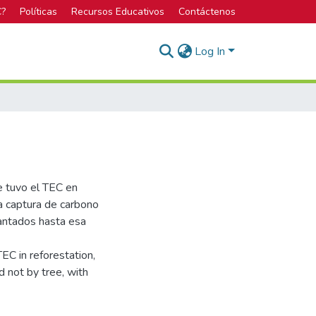
C?
Políticas
Recursos Educativos
Contáctenos
Log In
e tuvo el TEC en
a captura de carbono
lantados hasta esa
TEC in reforestation,
d not by tree, with