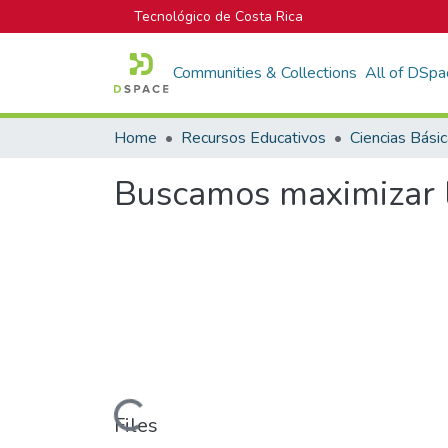
Tecnológico de Costa Rica
Communities & Collections
All of DSpa
Home
Recursos Educativos
Ciencias Bási
Buscamos maximizar l
Loading...
Files