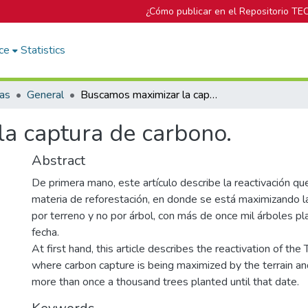
¿Cómo publicar en el Repositorio TE
ce
Statistics
cas
General
Buscamos maximizar la captura de carbono.
a captura de carbono.
Abstract
De primera mano, este artículo describe la reactivación qu
materia de reforestación, en donde se está maximizando l
por terreno y no por árbol, con más de once mil árboles p
fecha.
At first hand, this article describes the reactivation of the 
where carbon capture is being maximized by the terrain an
more than once a thousand trees planted until that date.