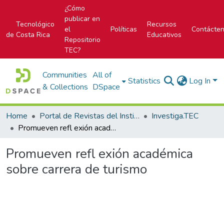
¿Cómo
publicar en
Tecnológico
Recursos
el
Políticas
Contácte
de Costa Rica
Educativos
Repositorio
TEC?
Communities
All of
Statistics
Log In
& Collections
DSpace
Home
Portal de Revistas del Instituto Tecnológico de Costa Rica
Investiga.TEC
Promueven refl exión académica sobre carrera de turismo
Promueven refl exión académica
sobre carrera de turismo