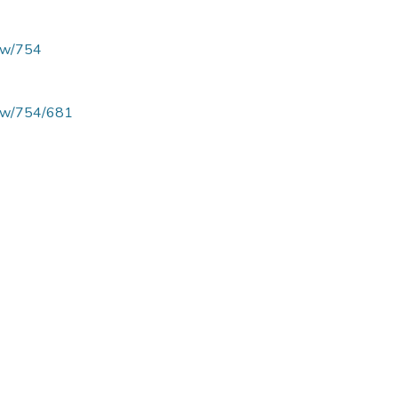
view/754
/view/754/681