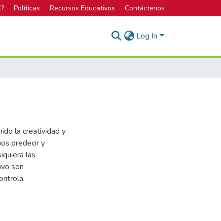
C?
Políticas
Recursos Educativos
Contáctenos
Log In
ido la creatividad y
os predecir y
iquiera las
ivo son
ontrola.