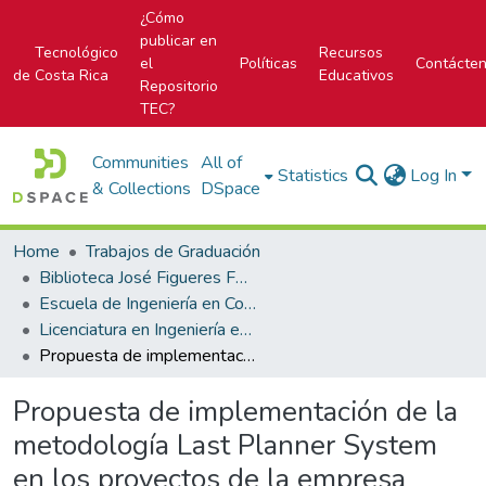
¿Cómo
publicar en
Tecnológico
Recursos
el
Políticas
Contácte
de Costa Rica
Educativos
Repositorio
TEC?
Communities
All of
Statistics
Log In
& Collections
DSpace
Home
Trabajos de Graduación
Biblioteca José Figueres Ferrer
Escuela de Ingeniería en Construcción
Licenciatura en Ingeniería en Construcción
Propuesta de implementación de la metodología Last Planner System en los proyectos de la empresa Constructora PIACO S.A
Propuesta de implementación de la
metodología Last Planner System
en los proyectos de la empresa