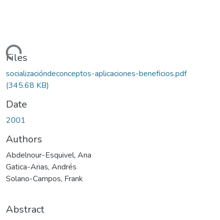
Loading...
Files
socializacióndeconceptos-aplicaciones-beneficios.pdf
(345.68 KB)
Date
2001
Authors
Abdelnour-Esquivel, Ana
Gatica-Arias, Andrés
Solano-Campos, Frank
Abstract