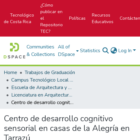
¿Cómo
publicar en
Tecnológico
Recursos
el
Políticas
Contácte
de Costa Rica
Educativos
Repositorio
TEC?
Communities
All of
Statistics
Log In
& Collections
DSpace
Home
Trabajos de Graduación
Campus Tecnológico Local San José
Escuela de Arquitectura y Urbanismo
Licenciatura en Arquitectura y Urbanismo
Centro de desarrollo cognitivo sensorial en casas de la Alegría en Tarrazú
Centro de desarrollo cognitivo
sensorial en casas de la Alegría en
Tarrazú