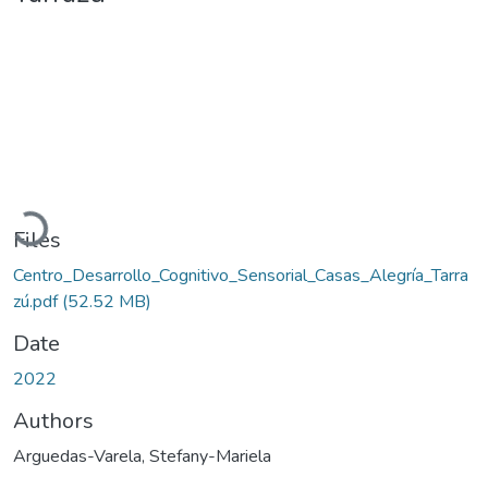
Loading...
Files
Centro_Desarrollo_Cognitivo_Sensorial_Casas_Alegría_Tarra
zú.pdf
(52.52 MB)
Date
2022
Authors
Arguedas-Varela, Stefany-Mariela