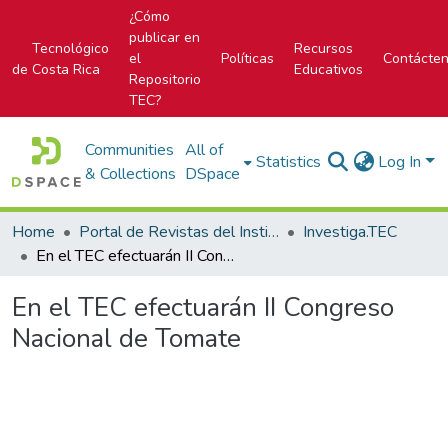
¿Cómo
publicar en
Tecnológico
Recursos
el
Políticas
Contácte
de Costa Rica
Educativos
Repositorio
TEC?
Communities
All of
Statistics
Log In
& Collections
DSpace
Home
Portal de Revistas del Instituto Tecnológico de Costa Rica
Investiga.TEC
En el TEC efectuarán II Congreso Nacional de Tomate
En el TEC efectuarán II Congreso
Nacional de Tomate