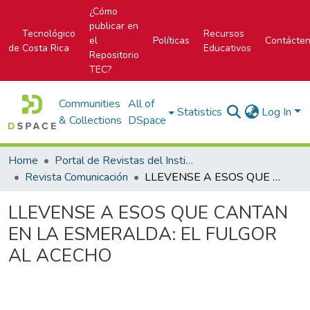
¿Cómo
publicar en
Tecnológico
Recursos
el
Políticas
Contácte
de Costa Rica
Educativos
Repositorio
TEC?
Communities
All of
Statistics
Log In
& Collections
DSpace
Home
Portal de Revistas del Instituto Tecnológico de Costa Rica
Revista Comunicación
LLEVENSE A ESOS QUE CANTAN EN LA ESMERALDA: EL FULGOR AL ACECHO
LLEVENSE A ESOS QUE CANTAN
EN LA ESMERALDA: EL FULGOR
AL ACECHO