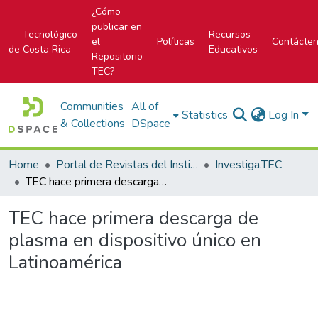
¿Cómo
publicar en
Tecnológico
Recursos
el
Políticas
Contácte
de Costa Rica
Educativos
Repositorio
TEC?
Communities
All of
Statistics
Log In
& Collections
DSpace
Home
Portal de Revistas del Instituto Tecnológico de Costa Rica
Investiga.TEC
TEC hace primera descarga de plasma en dispositivo único en Latinoamérica
TEC hace primera descarga de
plasma en dispositivo único en
Latinoamérica