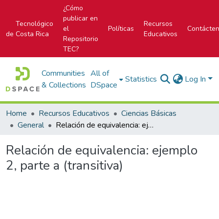
¿Cómo
publicar en
Tecnológico
Recursos
el
Políticas
Contácte
de Costa Rica
Educativos
Repositorio
TEC?
Communities
All of
Statistics
Log In
& Collections
DSpace
Home
Recursos Educativos
Ciencias Básicas
General
Relación de equivalencia: ejemplo 2, parte a (transitiva)
Relación de equivalencia: ejemplo
2, parte a (transitiva)