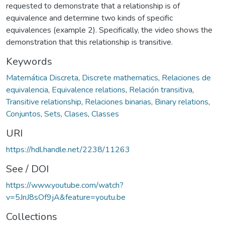
requested to demonstrate that a relationship is of
equivalence and determine two kinds of specific
equivalences (example 2). Specifically, the video shows the
demonstration that this relationship is transitive.
Keywords
Matemática Discreta
,
Discrete mathematics
,
Relaciones de
equivalencia
,
Equivalence relations
,
Relación transitiva
,
Transitive relationship
,
Relaciones binarias
,
Binary relations
,
Conjuntos
,
Sets
,
Clases
,
Classes
URI
https://hdl.handle.net/2238/11263
See / DOI
https://www.youtube.com/watch?
v=5JnJ8sOf9jA&feature=youtu.be
Collections