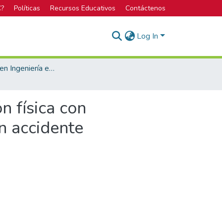
C?
Políticas
Recursos Educativos
Contáctenos
Log In
Licenciatura en Ingeniería en Diseño Industrial
n física con
n accidente