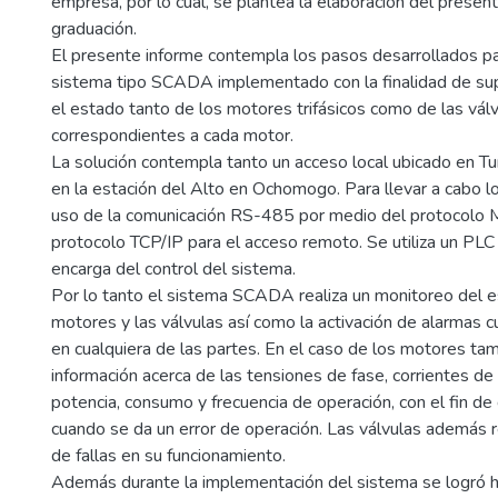
empresa, por lo cual, se plantea la elaboración del presen
graduación.
El presente informe contempla los pasos desarrollados pa
sistema tipo SCADA implementado con la finalidad de supe
el estado tanto de los motores trifásicos como de las vál
correspondientes a cada motor.
La solución contempla tanto un acceso local ubicado en T
en la estación del Alto en Ochomogo. Para llevar a cabo lo
uso de la comunicación RS-485 por medio del protocolo 
protocolo TCP/IP para el acceso remoto. Se utiliza un PL
encarga del control del sistema.
Por lo tanto el sistema SCADA realiza un monitoreo del e
motores y las válvulas así como la activación de alarmas c
en cualquiera de las partes. En el caso de los motores ta
información acerca de las tensiones de fase, corrientes de 
potencia, consumo y frecuencia de operación, con el fin de
cuando se da un error de operación. Las válvulas además r
de fallas en su funcionamiento.
Además durante la implementación del sistema se logró h