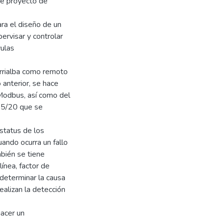
te proyecto de
ra el diseño de un
rvisar y controlar
vulas
urrialba como remoto
 anterior, se hace
Modbus, así como del
C 5/20 que se
status de los
uando ocurra un fallo
mbién se tiene
línea, factor de
 determinar la causa
ealizan la detección
acer un