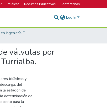
C?
Políticas
Recursos Educativos
Contáctenos
Log In
Licenciatura en Ingeniería Electrónica
 de válvulas por
Turrialba.
res trifásicos y
 descarga, del
n la estación de
 la determinación de
o costo para la