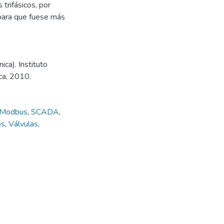
trifásicos, por
ara que fuese más
ica). Instituto
ca, 2010.
Modbus
,
SCADA
,
os
,
Válvulas
,