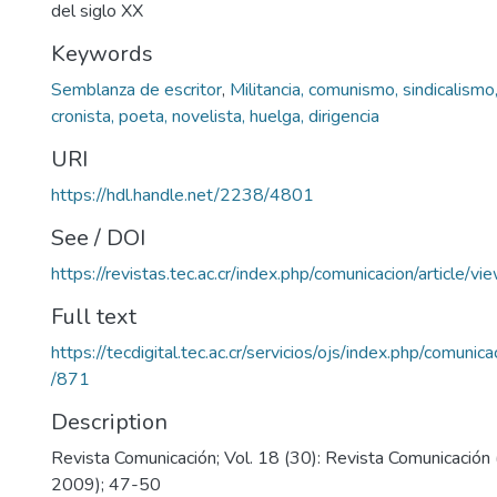
del siglo XX
Keywords
Semblanza de escritor
,
Militancia, comunismo, sindicalismo,
cronista, poeta, novelista, huelga, dirigencia
URI
https://hdl.handle.net/2238/4801
See / DOI
https://revistas.tec.ac.cr/index.php/comunicacion/article/v
Full text
https://tecdigital.tec.ac.cr/servicios/ojs/index.php/comunic
/871
Description
Revista Comunicación; Vol. 18 (30): Revista Comunicación 
2009); 47-50