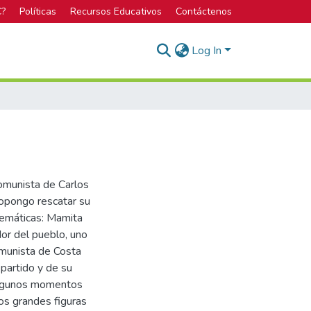
C?
Políticas
Recursos Educativos
Contáctenos
Log In
comunista de Carlos
propongo rescatar su
lemáticas: Mamita
dor del pueblo, uno
omunista de Costa
 partido y de su
 algunos momentos
os grandes figuras