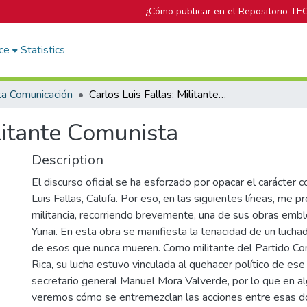
¿Cómo publicar en el Repositorio TE
ce
Statistics
ta Comunicación
Carlos Luis Fallas: Militante Comunista
ilitante Comunista
Description
El discurso oficial se ha esforzado por opacar el carácter 
Luis Fallas, Calufa. Por eso, en las siguientes líneas, me 
militancia, recorriendo brevemente, una de sus obras emb
Yunai. En esta obra se manifiesta la tenacidad de un lucha
de esos que nunca mueren. Como militante del Partido C
Rica, su lucha estuvo vinculada al quehacer político de ese
secretario general Manuel Mora Valverde, por lo que en
veremos cómo se entremezclan las acciones entre esas d