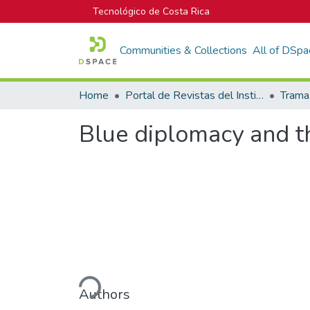
Tecnológico de Costa Rica
Communities & Collections
All of DSpa
Home
Portal de Revistas del Instituto Tecnológico de Costa Rica
Blue diplomacy and th
Loading...
Authors