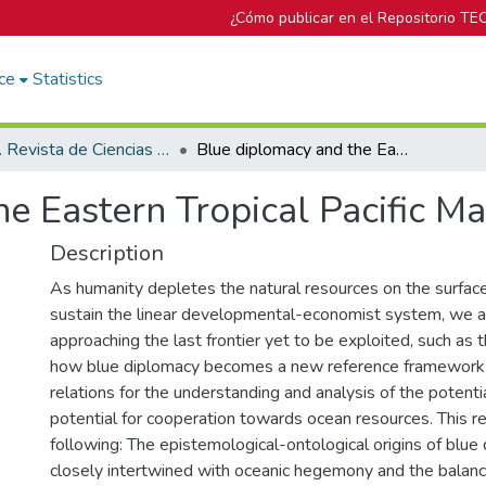
¿Cómo publicar en el Repositorio TE
ce
Statistics
Trama. Revista de Ciencias Sociales y Humanidades
Blue diplomacy and the Eastern Tropical Pacific Marine Corridor
e Eastern Tropical Pacific Ma
Description
As humanity depletes the natural resources on the surface
sustain the linear developmental-economist system, we ar
approaching the last frontier yet to be exploited, such as t
how blue diplomacy becomes a new reference framework f
relations for the understanding and analysis of the potential
potential for cooperation towards ocean resources. This 
following: The epistemological-ontological origins of blue
closely intertwined with oceanic hegemony and the bala