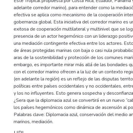
Este Tropical propuesta por Costa Rica, Ecuador, Panamá 
adelante corredor marino), para entender como la mediaci
efectiva se aplica como mecanismo de la cooperación inter
gobernanza global. Esta iniciativa del corredor marino es u
exitosa de cooperación multilateral y multinivel que se logr
presencia de un actor hegemónico con un liderazgo positivo
una mediación contingente efectiva entre los actores. Esto 
de áreas protegidas marinas con baja o casi nula probabili
aras de la sostenibilidad y protección de los comunes mari
embargo, es importante mirar más allá de las bondades qu
con el corredor marino ofrecen a la luz de un contexto regi
(en adelante la región) es un reflejo de las disputas territ
políticas entre países occidentales y no occidentales, ent
y los no influyentes. Esto genera sospecha y desconfianza
¿Sera que la diplomacia azul se convertirá en un nuevo “ca
los países hegemónicos como dinámica de ascensión al p
Palabras clave: Diplomacia azul, conservación del medio a
marinos, mediación.