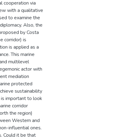
al cooperation via
ew with a qualitative
used to examine the
 diplomacy. Also, the
r proposed by Costa
 corridor) is
ion is applied as a
ance. This marine
 and multilevel
hegemonic actor with
gent mediation
marine protected
chieve sustainability
is important to look
arine corridor
forth the region)
between Western and
n-influential ones.
 Could it be that