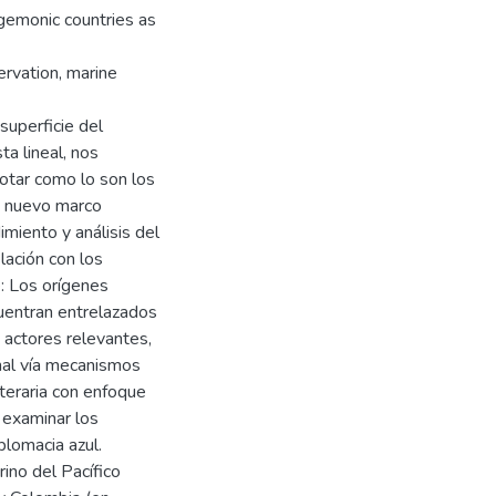
gemonic countries as
rvation, marine
superficie del
ta lineal, nos
otar como lo son los
un nuevo marco
imiento y análisis del
lación con los
e: Los orígenes
uentran entrelazados
 actores relevantes,
onal vía mecanismos
iteraria con enfoque
 examinar los
lomacia azul.
ino del Pacífico