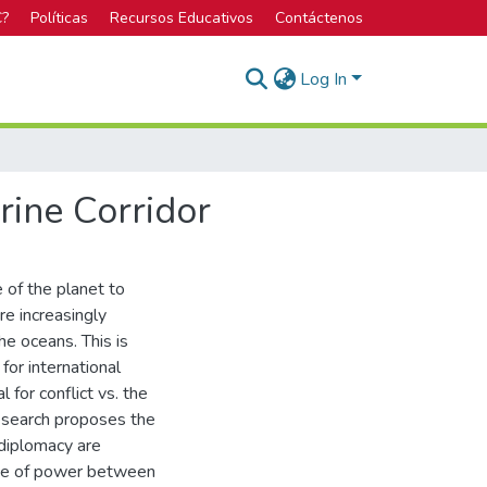
C?
Políticas
Recursos Educativos
Contáctenos
Log In
rine Corridor
 of the planet to
e increasingly
he oceans. This is
or international
 for conflict vs. the
research proposes the
 diplomacy are
nce of power between