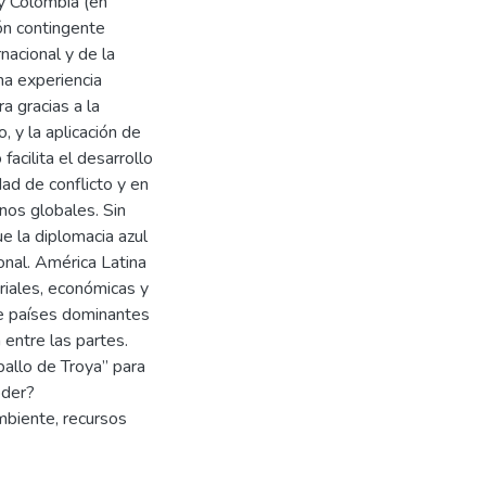
y Colombia (en
ón contingente
nacional y de la
na experiencia
a gracias a la
, y la aplicación de
facilita el desarrollo
dad de conflicto y en
nos globales. Sin
e la diplomacia azul
onal. América Latina
oriales, económicas y
re países dominantes
 entre las partes.
ballo de Troya” para
oder?
mbiente, recursos