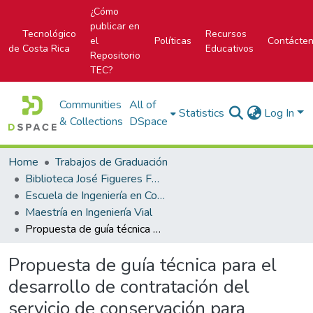
¿Cómo
publicar en
Tecnológico
Recursos
el
Políticas
Contácte
de Costa Rica
Educativos
Repositorio
TEC?
Communities
All of
Statistics
Log In
& Collections
DSpace
Home
Trabajos de Graduación
Biblioteca José Figueres Ferrer
Escuela de Ingeniería en Construcción
Maestría en Ingeniería Vial
Propuesta de guía técnica para el desarrollo de contratación del servicio de conservación para puentes ubicados en caminos de bajo tránsito de la red vial cantonal bajo el modelo de contrato por cumplimiento de estándar de servicio
Propuesta de guía técnica para el
desarrollo de contratación del
servicio de conservación para