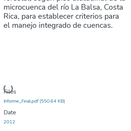
microcuenca del río La Balsa, Costa
Rica, para establecer criterios para
el manejo integrado de cuencas.
Loading...
Files
Informe_Final.pdf
(550.64 KB)
Date
2012