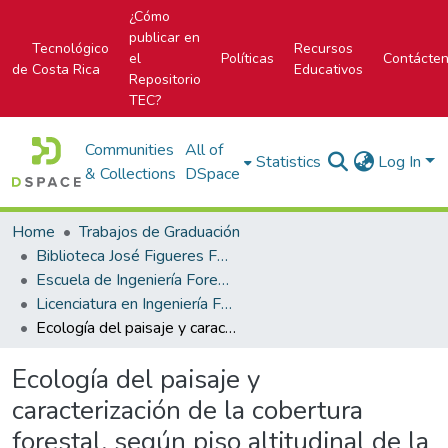
¿Cómo
publicar en
Tecnológico
Recursos
el
Políticas
Contácte
de Costa Rica
Educativos
Repositorio
TEC?
Communities
All of
Statistics
Log In
& Collections
DSpace
Home
Trabajos de Graduación
Biblioteca José Figueres Ferrer
Escuela de Ingeniería Forestal
Licenciatura en Ingeniería Forestal
Ecología del paisaje y caracterización de la cobertura forestal, según piso altitudinal de la microcuenca del río La Balsa, Costa Rica, para establecer criterios para el manejo integrado de cuencas.
Ecología del paisaje y
caracterización de la cobertura
forestal, según piso altitudinal de la