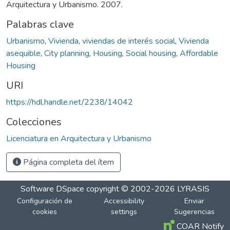
Arquitectura y Urbanismo. 2007.
Palabras clave
Urbanismo
,
Vivienda
,
viviendas de interés social
,
Vivienda
asequible
,
City planning
,
Housing
,
Social housing
,
Affordable
Housing
URI
https://hdl.handle.net/2238/14042
Colecciones
Licenciatura en Arquitectura y Urbanismo
Página completa del ítem
Software DSpace
copyright © 2002-2026
LYRASIS
Configuración de
Accessibility
Enviar
cookies
settings
Sugerencias
COAR Notify