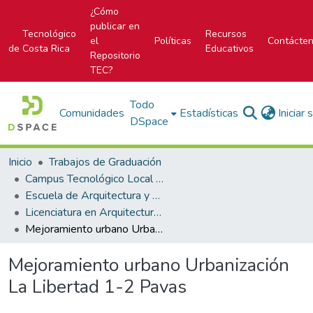
¿Cómo
publicar en
Tecnológico
Recursos
el
Políticas
Contácte
de Costa Rica
Educativos
Repositorio
TEC?
Todo
Comunidades
Estadísticas
Iniciar
DSpace
Inicio
Trabajos de Graduación
Campus Tecnológico Local San José
Escuela de Arquitectura y Urbanismo
Licenciatura en Arquitectura y Urbanismo
Mejoramiento urbano Urbanización La Libertad 1-2 Pavas
Mejoramiento urbano Urbanización
La Libertad 1-2 Pavas