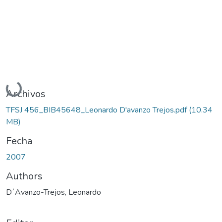
Cargando...
Archivos
TFSJ 456_BIB45648_Leonardo D'avanzo Trejos.pdf
(10.34
MB)
Fecha
2007
Authors
D´Avanzo-Trejos, Leonardo