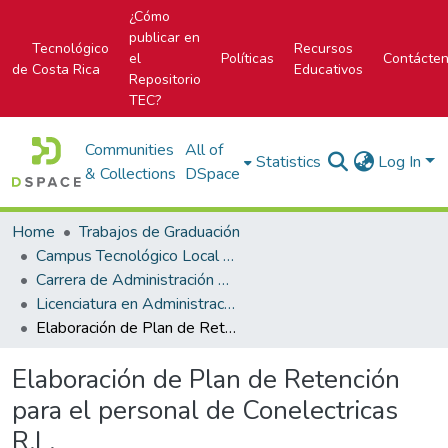
¿Cómo
publicar en
Tecnológico
Recursos
el
Políticas
Contácte
de Costa Rica
Educativos
Repositorio
TEC?
Communities
All of
Statistics
Log In
& Collections
DSpace
Home
Trabajos de Graduación
Campus Tecnológico Local San José
Carrera de Administración de Empresa
Licenciatura en Administración de Empresas
Elaboración de Plan de Retención para el personal de Conelectricas R.L.
Elaboración de Plan de Retención
para el personal de Conelectricas
R.L.