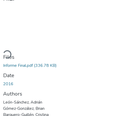
ading...
Files
Informe Final.pdf
(336.78 KB)
Date
2016
Authors
León-Sánchez, Adrián
Gómez-González, Brian
Barquero-Guillén, Cristina