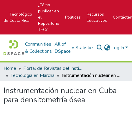
¿Cómo
publicar en
Tecnológico
Recursos
el
Políticas
Contácte
de Costa Rica
Educativos
Repositorio
TEC?
Communities
All of
Statistics
Log In
& Collections
DSpace
Home
Portal de Revistas del Instituto Tecnológico de Costa Rica
Tecnología en Marcha
Instrumentación nuclear en Cuba para densitometría ósea
Instrumentación nuclear en Cuba
para densitometría ósea