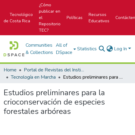
¿Cómo
publicar en
Tecnológico
Recursos
el
Políticas
Contácte
de Costa Rica
Educativos
Repositorio
TEC?
Communities
All of
Statistics
Log In
& Collections
DSpace
Home
Portal de Revistas del Instituto Tecnológico de Costa Rica
Tecnología en Marcha
Estudios preliminares para la crioconservación de especies forestales arbóreas
Estudios preliminares para la
crioconservación de especies
forestales arbóreas