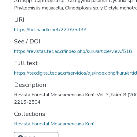
Attaspp., Captocycla sp., Acrogymia palama, Dysodia sp., 
Phyllocnistis meliacella, Clinodiplosis sp. y Dictyla monotro
URI
https://hdl.handle.net/2238/5388
See / DOI
https://revistas.tec.ac.cr/index.php/kuru/article/view/518
Full text
https://tecdigital.tec.ac.cr/servicios/ojs/index.php/kuru/ar
Description
Revista Forestal Mesoamericana Kurú; Vol. 3, Núm. 8 (20
2215-2504
Collections
Revista Forestal Mesoamericana Kurú