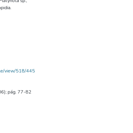
Platynota sp.,
pidia.
ticle/view/518/445
06); pág. 77-82