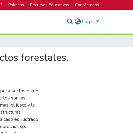
C?
Políticas
Recursos Educativos
Contáctenos
Log In
ctos forestales.
 por insectos es de
artes son las
mas, el fuste y la
estructuras
da caso es ilustrado
obrochus sp.,