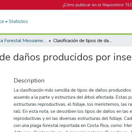
¿Cómo publicar en el Repositorio TE
ce
Statistics
Revista Forestal Mesoamericana Kurú
Clasificación de tipos de daños producidos por insectos forestales. Primera parte
 de daños producidos por inse
Description
La clasificación más sencilla de tipos de daños producidos
acuerdo a la parte y estructura del árbol afectada. Estas p
estructuras reproductivas, el follaje, los meristemos, las ra
raíz. En esta nota, se describen los tipos de daños en las 
reproductivas y en las diversas estructuras del follaje. Ca
con una plaga forestal reportada en Costa Rica, como: Mer