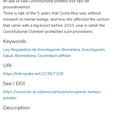
en que la Sala Constitucional prohibió ese tipo de
procedimientos
There is talk of the 5 years that Costa Rica was without
research on human beings, and how this affected the sectors
that came with a big boost before 2010, year in which the
Constitutional Chamber prohibited such procedures
Keywords
Ley Reguladora de Investigación Biomédica
,
Investigación
,
Salud
,
Biomedicina
,
Clostridium difficile
URI
https://hdl.handle.net/2238/7228
See / DOI
https://www.tec.ac.cr/pensis/articulos/recuperar-tiempo-
perdido
Description