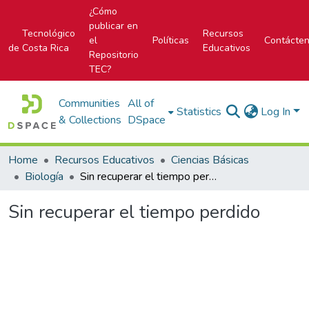
¿Cómo
publicar en
Tecnológico
Recursos
el
Políticas
Contácte
de Costa Rica
Educativos
Repositorio
TEC?
Communities
All of
Statistics
Log In
& Collections
DSpace
Home
Recursos Educativos
Ciencias Básicas
Biología
Sin recuperar el tiempo perdido
Sin recuperar el tiempo perdido